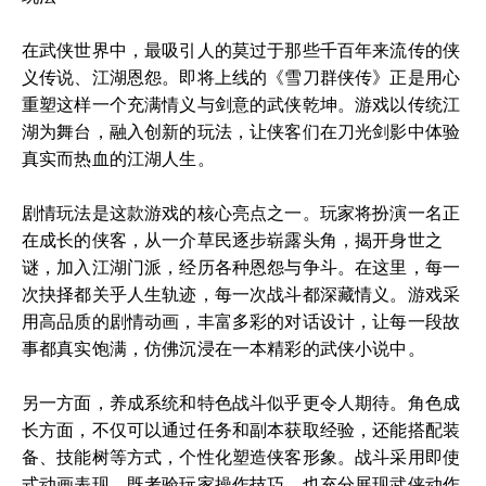
在武侠世界中，最吸引人的莫过于那些千百年来流传的侠
义传说、江湖恩怨。即将上线的《雪刀群侠传》正是用心
重塑这样一个充满情义与剑意的武侠乾坤。游戏以传统江
湖为舞台，融入创新的玩法，让侠客们在刀光剑影中体验
真实而热血的江湖人生。
剧情玩法是这款游戏的核心亮点之一。玩家将扮演一名正
在成长的侠客，从一介草民逐步崭露头角，揭开身世之
谜，加入江湖门派，经历各种恩怨与争斗。在这里，每一
次抉择都关乎人生轨迹，每一次战斗都深藏情义。游戏采
用高品质的剧情动画，丰富多彩的对话设计，让每一段故
事都真实饱满，仿佛沉浸在一本精彩的武侠小说中。
另一方面，养成系统和特色战斗似乎更令人期待。角色成
长方面，不仅可以通过任务和副本获取经验，还能搭配装
备、技能树等方式，个性化塑造侠客形象。战斗采用即使
式动画表现，既考验玩家操作技巧，也充分展现武侠动作